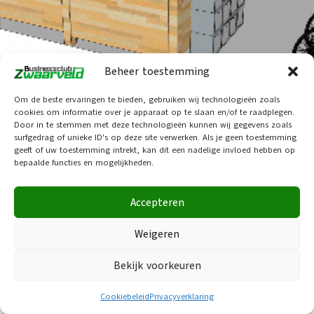
Beheer toestemming
Om de beste ervaringen te bieden, gebruiken wij technologieën zoals
cookies om informatie over je apparaat op te slaan en/of te raadplegen.
Door in te stemmen met deze technologieën kunnen wij gegevens zoals
surfgedrag of unieke ID's op deze site verwerken. Als je geen toestemming
geeft of uw toestemming intrekt, kan dit een nadelige invloed hebben op
bepaalde functies en mogelijkheden.
Accepteren
Weigeren
Wanneer u de website bezoekt, kan deze informatie in uw
browser opslaan of ophalen in de vorm van cookies. Als u verder
gaat, gaat u hiermee akkoord.
Wijzig cookievoorkeuren
Bekijk voorkeuren
Aanvaarden
Cookiebeleid
Privacyverklaring